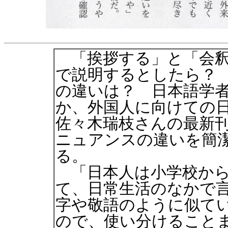
「挨拶する」と「会釈
で説明するとしたら？
の違いは？ 日本語学
か、外国人に向けての
佐々木瑞枝さんの最新
ニュアンスの違いを簡
る。
「日本人は小学校から
て、日常生活のなかで
字や敬語のように似て
ので、使い分けること