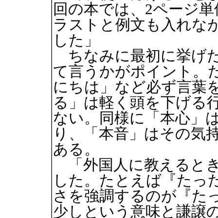
回の本では、2ページ
ラストと例文も入れな
した」
ちなみに最初に挙げた
て言うかがポイント。
にちは」など必ず言葉
る」は軽く頭を下げる
ない。同様に「本心」
り、「本音」はその気
ある。
「外国人に教えるとき
した。たとえば『たっ
さを強調するのが『た
少しという意味と謙譲