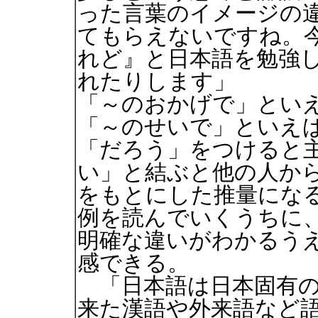
った言葉のイメージの
てもらえないですね。
れど』と日本語を勉強
れたりします」
「～のおかげで」とい
「～のせいで」といえ
「だろう」をつけると
い」と結ぶと他の人か
をもとにした推量になる
例を読んでいくうちに
明確な違いがわかるう
感できる。
「日本語は日本固有の
来た漢語や外来語など語