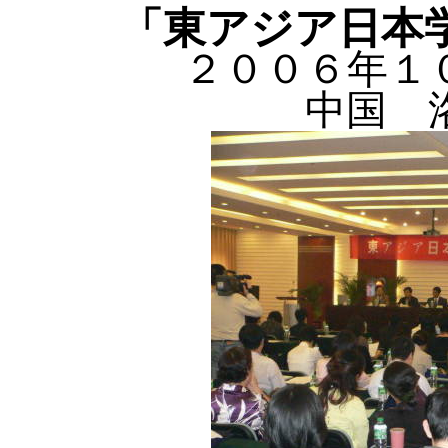
「東アジア日本
２００６年１
中国 