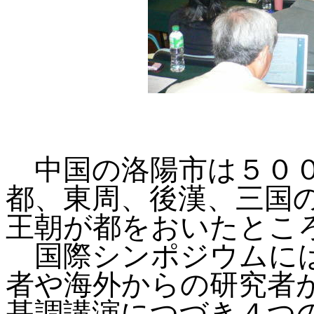
中国の洛陽市は５００
都、東周、後漢、三国
王朝が都をおいたとこ
国際シンポジウムには
者や海外からの研究者
基調講演につづき４つ