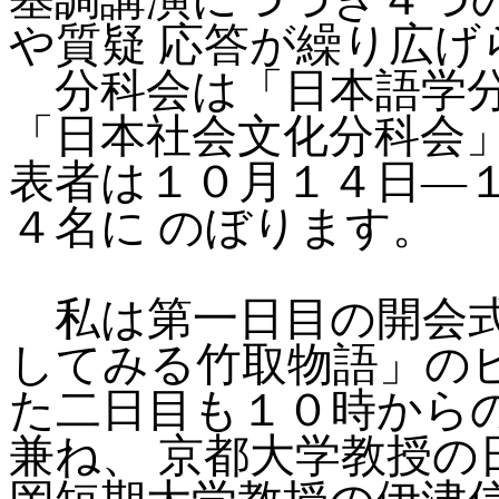
や質疑 応答が繰り広げ
分科会は「日本語学分
「日本社会文化分科会
表者は１０月１４日―
４名に のぼります。
私は第一日目の開会式
してみる竹取物語」の
た二日目も１０時から
兼ね、 京都大学教授の